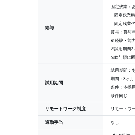
固定残業：
固定残業時間
固定残業代：
給与
賞与：賞与年
※経験・能
※試用期間3
※給与額に
試用期間：
期間：3ヶ月
試用期間
条件：本採
条件同じ
リモートワーク制度
リモートワ
通勤手当
なし