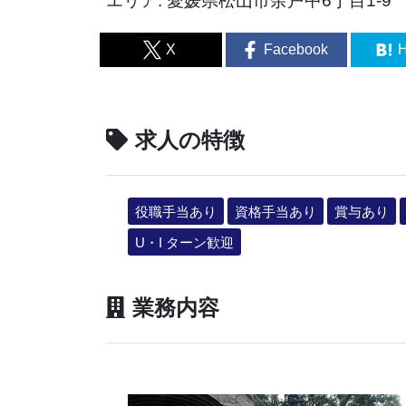
エリア: 愛媛県松山市余戸中6丁目1-9
X
Facebook
H
求人の特徴
役職手当あり
資格手当あり
賞与あり
U・I ターン歓迎
業務内容